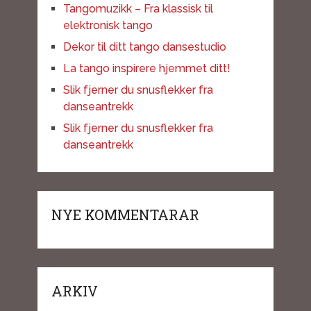
Tangomuzikk – Fra klassisk til
elektronisk tango
Dekor til ditt tango dansestudio
La tango inspirere hjemmet ditt!
Slik fjerner du snusflekker fra
danseantrekk
Slik fjerner du snusflekker fra
danseantrekk
NYE KOMMENTARAR
ARKIV