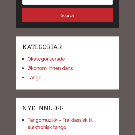
Search
KATEGORIAR
Okategoriserade
Økonomi innen dans
Tango
NYE INNLEGG
Tangomuzikk – Fra klassisk til
elektronisk tango