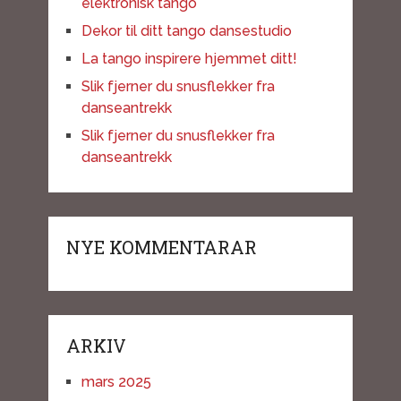
elektronisk tango
Dekor til ditt tango dansestudio
La tango inspirere hjemmet ditt!
Slik fjerner du snusflekker fra
danseantrekk
Slik fjerner du snusflekker fra
danseantrekk
NYE KOMMENTARAR
ARKIV
mars 2025