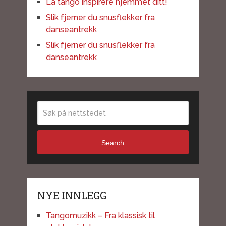
La tango inspirere hjemmet ditt!
Slik fjerner du snusflekker fra
danseantrekk
Slik fjerner du snusflekker fra
danseantrekk
Search
NYE INNLEGG
Tangomuzikk – Fra klassisk til