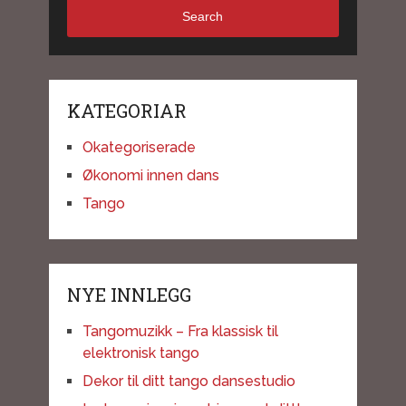
Search
KATEGORIAR
Okategoriserade
Økonomi innen dans
Tango
NYE INNLEGG
Tangomuzikk – Fra klassisk til
elektronisk tango
Dekor til ditt tango dansestudio