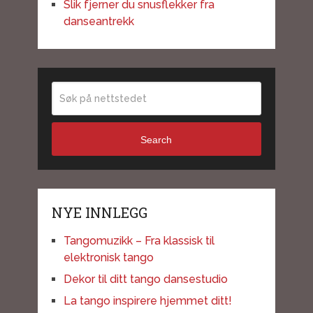
Slik fjerner du snusflekker fra
danseantrekk
Search
NYE INNLEGG
Tangomuzikk – Fra klassisk til
elektronisk tango
Dekor til ditt tango dansestudio
La tango inspirere hjemmet ditt!