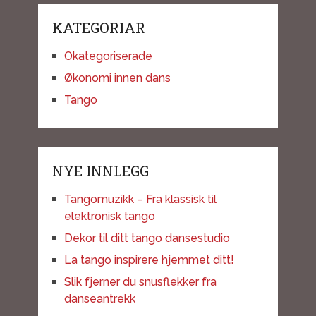
KATEGORIAR
Okategoriserade
Økonomi innen dans
Tango
NYE INNLEGG
Tangomuzikk – Fra klassisk til
elektronisk tango
Dekor til ditt tango dansestudio
La tango inspirere hjemmet ditt!
Slik fjerner du snusflekker fra
danseantrekk