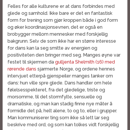
Felles for alle kulturene er at dans forbindes med
glede og samhold. Ikke bare er det en fantastisk
form for trening som gjør kroppen både i god form
og øker koordinasjonsevnen, det er også en
brobygger mellom mennesker med forskjellig
bakgrunn. Selv de som ikke har en større interesse
for dans kan la seg smitte av energien og
positiviteten den bringer med seg. Manges øyne var
festet til skjermen da
gulljenta Shelmith (16) med
rørende dans
sjarmerte Norge, og ordene hennes
intervjuet etterpå gjenspeiler manges tanker om
dans: hun ville spre glede. Dans handler om hele
følelsesspekteret, fra det gledelige, triste og
morsomme, til det stormfylte, sensuelle og
dramatiske, og man kan stadig finne nye måter å
formidle det på, helt alene, to og to, eller i grupper.
Man kommuniserer ting som ikke så lett lar seg
beskrive med ord, og som kan tolkes vidt forskjellig