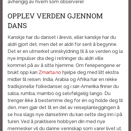
avhengig av hvem som observerer.
OPPLEV VERDEN GJENNOM
DANS
Kanskje har du danset i årevis, eller kanskje har du
aldri gjort det, men det er aldri for sent å begynne.
Det er en utmerket unnskyldning til å se verden og la
nye impulser dra deg i retninger du aldri ville
kommet på av å sitte hjemme. Om feriepengene er
brukt opp kan
Zmarta.no
hjelpe deg med litt ekstra
midler til reisen. India, Arabia og Afrika har en rekke
tradisjonelle folkedanser, og i sør-Amerika finner du
salsa, rumba, mambo og selvfølgelig tango. Du
trenger ikke å bestemme deg for én og holde deg til
den, men gjør det til en del av reiseplanleggingen å
se hva slags nye dansetrinn du kan sette deg inn i på
turen. Ved å praktisere hobbyen din med nye
mennesker vil du danne vennskap som varer livet ut.